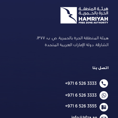
هيئة المنطقة الحرة بالحمرية،
ص. ب: 1377،
الشارقة، دولة الإمارات العربية المتحدة
اتصل بنا
+971 6 526 3333
+971 6 526 3333
+971 6 526 3555
info@hfza.ae